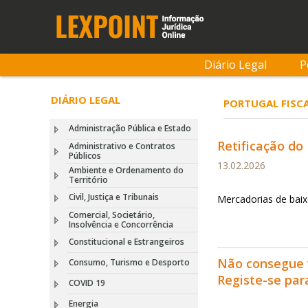
Diário Legal
P
DIÁRIO LEGAL
PORTUGAL FISCA
Administração Pública e Estado
Retificação do
Administrativo e Contratos
Públicos
13.02.2026
Ambiente e Ordenamento do
Território
Civil, Justiça e Tribunais
Mercadorias de bai
Comercial, Societário,
Insolvência e Concorrência
Constitucional e Estrangeiros
Não consegue 
Consumo, Turismo e Desporto
Registe-se pa
COVID 19
Energia