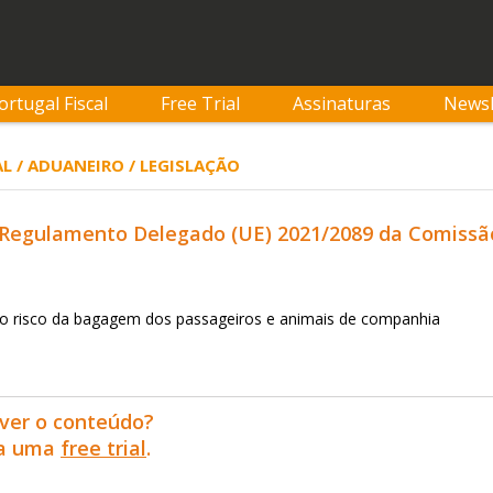
ortugal Fiscal
Free Trial
Assinaturas
Newsl
L / ADUANEIRO / LEGISLAÇÃO
 Regulamento Delegado (UE) 2021/2089 da Comissão,
xo risco da bagagem dos passageiros e animais de companhia
ver o conteúdo?
ra uma
free trial
.