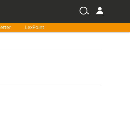
etter
LexPoint