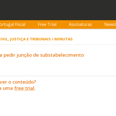
ortugal Fiscal
Free Trial
Assinaturas
Newsl
CIVIL, JUSTIÇA E TRIBUNAIS / MINUTAS
a pedir junção de substabelecimento
ver o conteúdo?
ra uma
free trial
.