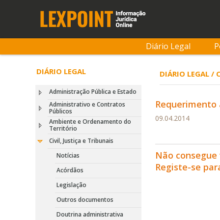
Diário Legal
P
DIÁRIO LEGAL
DIÁRIO LEGAL / 
Administração Pública e Estado
Requerimento 
Administrativo e Contratos
Públicos
09.04.2014
Ambiente e Ordenamento do
Território
Civil, Justiça e Tribunais
Não consegue 
Notícias
Registe-se pa
Acórdãos
Legislação
Outros documentos
Doutrina administrativa