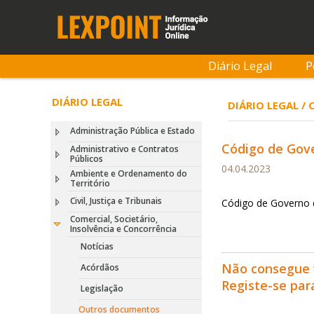
Diário Legal
P
DIÁRIO LEGAL
DIÁRIO LEGAL /
Administração Pública e Estado
Código de Gove
Administrativo e Contratos
Públicos
04.04.2023
Ambiente e Ordenamento do
Território
Civil, Justiça e Tribunais
Código de Governo 
Comercial, Societário,
Insolvência e Concorrência
Notícias
Não consegue 
Acórdãos
Registe-se pa
Legislação
Outros documentos