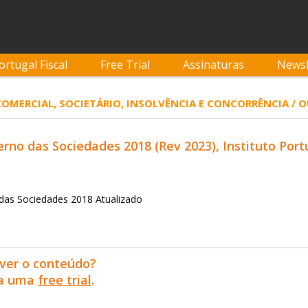
ortugal Fiscal
Free Trial
Assinaturas
Newsl
 COMERCIAL, SOCIETÁRIO, INSOLVÊNCIA E CONCORRÊNCIA 
rno das Sociedades 2018 (Rev 2023), Instituto Po
das Sociedades 2018 Atualizado
ver o conteúdo?
ra uma
free trial
.