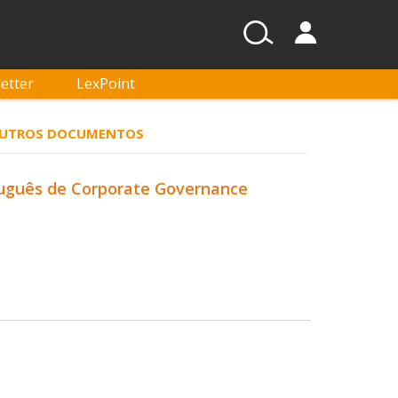
etter
LexPoint
/ OUTROS DOCUMENTOS
rtuguês de Corporate Governance