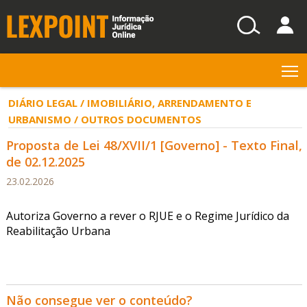
T
DIÁRIO LEGAL / IMOBILIÁRIO, ARRENDAMENTO E
URBANISMO / OUTROS DOCUMENTOS
Proposta de Lei 48/XVII/1 [Governo] - Texto Final,
de 02.12.2025
23.02.2026
Autoriza Governo a rever o RJUE e o Regime Jurídico da
Reabilitação Urbana
Não consegue ver o conteúdo?