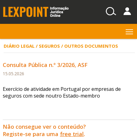
T
DIÁRIO LEGAL / SEGUROS / OUTROS DOCUMENTOS
Consulta Pública n.º 3/2026, ASF
15.05.2026
Exercício de atividade em Portugal por empresas de
seguros com sede noutro Estado-membro
Não consegue ver o conteúdo?
Registe-se para uma
free trial
.