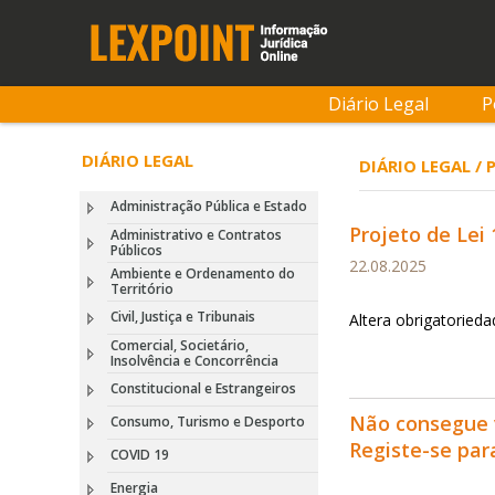
Diário Legal
P
DIÁRIO LEGAL
DIÁRIO LEGAL /
Administração Pública e Estado
Projeto de Lei 
Administrativo e Contratos
Públicos
22.08.2025
Ambiente e Ordenamento do
Território
Civil, Justiça e Tribunais
Altera obrigatoried
Comercial, Societário,
Insolvência e Concorrência
Constitucional e Estrangeiros
Não consegue 
Consumo, Turismo e Desporto
Registe-se pa
COVID 19
Energia