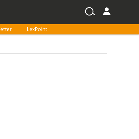
etter
LexPoint