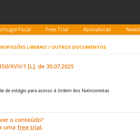
ortugal Fiscal
Free Trial
Assinaturas
Newsl
 PROFISSÕES LIBERAIS / OUTROS DOCUMENTOS
150/XVII/1 [L], de 30.07.2025
ade de estágio para acesso à Ordem dos Nutricionistas
ver o conteúdo?
ra uma
free trial
.