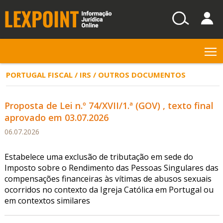
T
PORTUGAL FISCAL / IRS / OUTROS DOCUMENTOS
Proposta de Lei n.º 74/XVII/1.ª (GOV) , texto final
aprovado em 03.07.2026
06.07.2026
Estabelece uma exclusão de tributação em sede do
Imposto sobre o Rendimento das Pessoas Singulares das
compensações financeiras às vítimas de abusos sexuais
ocorridos no contexto da Igreja Católica em Portugal ou
em contextos similares