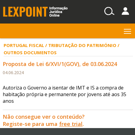
T
PORTUGAL FISCAL / TRIBUTAÇÃO DO PATRIMÓNIO /
OUTROS DOCUMENTOS
Proposta de Lei 6/XVI/1(GOV), de 03.06.2024
04.06.2024
Autoriza o Governo a isentar de IMT e IS a compra de
habitação própria e permanente por jovens até aos 35
anos
Não consegue ver o conteúdo?
Registe-se para uma
free trial
.