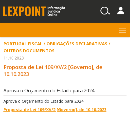
T
PORTUGAL FISCAL / OBRIGAÇÕES DECLARATIVAS /
OUTROS DOCUMENTOS
11.10.2023
Proposta de Lei 109/XV/2 [Governo], de
10.10.2023
Aprova o Orçamento do Estado para 2024
Aprova o Orçamento do Estado para 2024
Proposta de Lei 109/XV/2 [Governo], de 10.10.2023