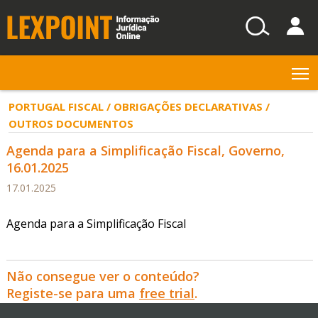
T
PORTUGAL FISCAL / OBRIGAÇÕES DECLARATIVAS /
OUTROS DOCUMENTOS
Agenda para a Simplificação Fiscal, Governo,
16.01.2025
17.01.2025
Agenda para a Simplificação Fiscal
Não consegue ver o conteúdo?
Registe-se para uma
free trial
.