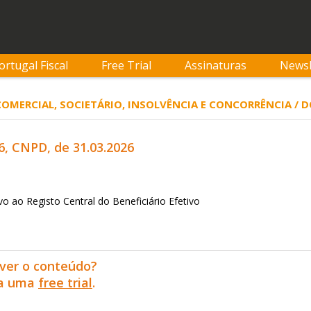
ortugal Fiscal
Free Trial
Assinaturas
Newsl
 COMERCIAL, SOCIETÁRIO, INSOLVÊNCIA E CONCORRÊNCIA /
6, CNPD, de 31.03.2026
vo ao Registo Central do Beneficiário Efetivo
ver o conteúdo?
ra uma
free trial
.