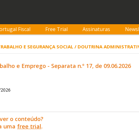
ortugal Fiscal
Free Trial
Assinaturas
Newsl
 TRABALHO E SEGURANÇA SOCIAL / DOUTRINA ADMINISTRATI
balho e Emprego - Separata n.º 17, de 09.06.2026
7/2026
ver o conteúdo?
ra uma
free trial
.