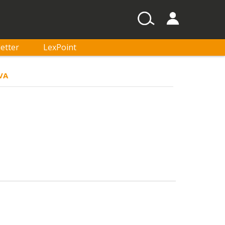
etter
LexPoint
VA