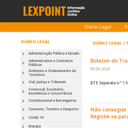
Diário Legal
P
DIÁRIO LEGAL
DIÁRIO LEGAL /
Administração Pública e Estado
Boletim do Tra
Administrativo e Contratos
Públicos
09.06.2026
Ambiente e Ordenamento do
Território
Civil, Justiça e Tribunais
BTE Separata n.º 1
Comercial, Societário,
Insolvência e Concorrência
Constitucional e Estrangeiros
Não consegue 
Consumo, Turismo e Desporto
Registe-se pa
COVID 19
Energia