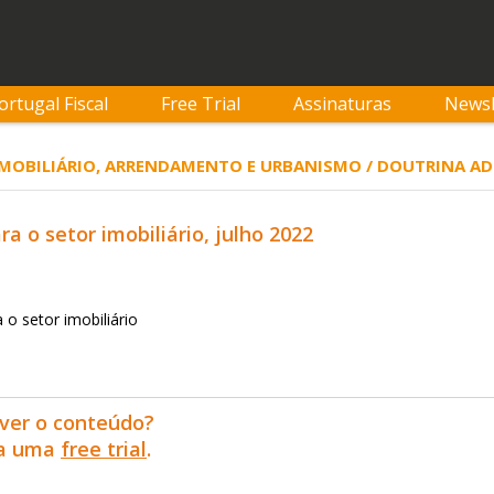
ortugal Fiscal
Free Trial
Assinaturas
Newsl
 IMOBILIÁRIO, ARRENDAMENTO E URBANISMO / DOUTRINA A
a o setor imobiliário, julho 2022
a o setor imobiliário
ver o conteúdo?
ra uma
free trial
.