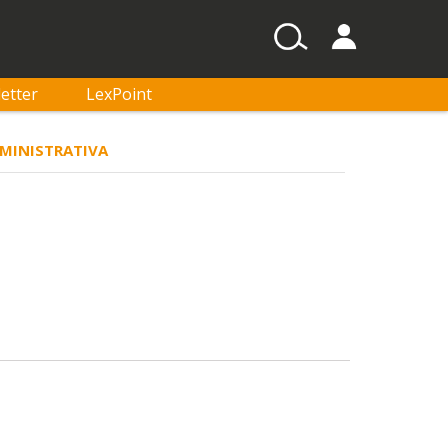
etter
LexPoint
DMINISTRATIVA