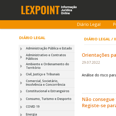
Diário Legal
P
DIÁRIO LEGAL
DIÁRIO LEGAL /
Administração Pública e Estado
Orientações par
Administrativo e Contratos
Públicos
29.07.2022
Ambiente e Ordenamento do
Território
Civil, Justiça e Tribunais
Análise do risco par
Comercial, Societário,
Insolvência e Concorrência
Constitucional e Estrangeiros
Não consegue 
Consumo, Turismo e Desporto
Registe-se pa
COVID 19
Energia