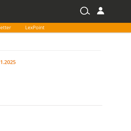
etter
LexPoint
11.2025