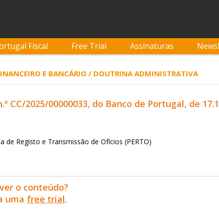
ortugal Fiscal
Free Trial
Assinaturas
Newsl
 FINANCEIRO E BANCÁRIO / DOUTRINA ADMINISTRATIVA
 n.º CC/2025/00000033, do Banco de Portugal, de 17.
ca de Registo e Transmissão de Ofícios (PERTO)
ver o conteúdo?
ra uma
free trial
.