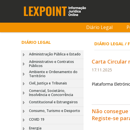
Diário Legal
P
DIÁRIO LEGAL
DIÁRIO LEGAL /
Administração Pública e Estado
Carta Circular
Administrativo e Contratos
Públicos
17.11.2025
Ambiente e Ordenamento do
Território
Civil, Justiça e Tribunais
Plataforma Eletróni
Comercial, Societário,
Insolvência e Concorrência
Constitucional e Estrangeiros
Não consegue 
Consumo, Turismo e Desporto
Registe-se pa
COVID 19
Energia