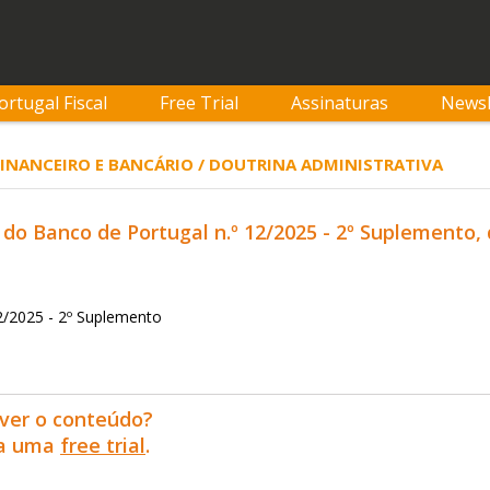
ortugal Fiscal
Free Trial
Assinaturas
Newsl
 FINANCEIRO E BANCÁRIO / DOUTRINA ADMINISTRATIVA
 do Banco de Portugal n.º 12/2025 - 2º Suplemento, 
12/2025 - 2º Suplemento
ver o conteúdo?
ra uma
free trial
.