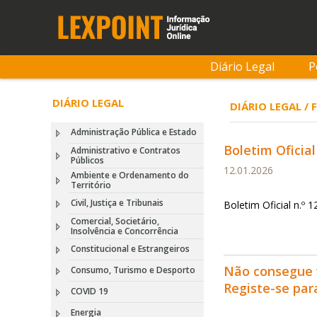
Diário Legal
P
DIÁRIO LEGAL
DIÁRIO LEGAL /
Administração Pública e Estado
Boletim Oficial
Administrativo e Contratos
Públicos
12.01.2026
Ambiente e Ordenamento do
Território
Civil, Justiça e Tribunais
Boletim Oficial n.º 
Comercial, Societário,
Insolvência e Concorrência
Constitucional e Estrangeiros
Não consegue 
Consumo, Turismo e Desporto
Registe-se pa
COVID 19
Energia