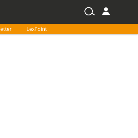
etter
LexPoint