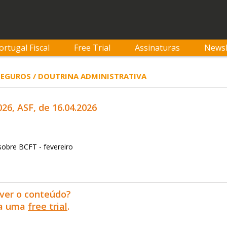
ortugal Fiscal
Free Trial
Assinaturas
Newsl
 SEGUROS / DOUTRINA ADMINISTRATIVA
2026, ASF, de 16.04.2026
obre BCFT - fevereiro
ver o conteúdo?
ra uma
free trial
.