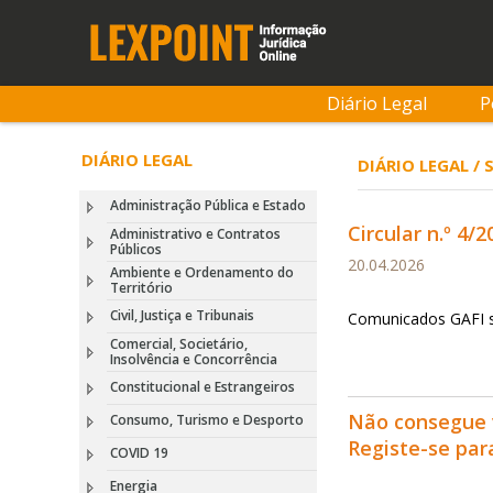
Diário Legal
P
DIÁRIO LEGAL
DIÁRIO LEGAL /
Administração Pública e Estado
Circular n.º 4/
Administrativo e Contratos
Públicos
20.04.2026
Ambiente e Ordenamento do
Território
Civil, Justiça e Tribunais
Comunicados GAFI s
Comercial, Societário,
Insolvência e Concorrência
Constitucional e Estrangeiros
Não consegue 
Consumo, Turismo e Desporto
Registe-se pa
COVID 19
Energia