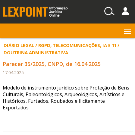
T
DIÁRIO LEGAL / RGPD, TELECOMUNICAÇÕES, IA E TI /
DOUTRINA ADMINISTRATIVA
Parecer 35/2025, CNPD, de 16.04.2025
17.04.2025
Modelo de instrumento jurídico sobre Proteção de Bens
Culturais, Paleontológicos, Arqueológicos, Artísticos e
Históricos, Furtados, Roubados e Ilicitamente
Exportados