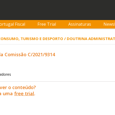
ortugal Fiscal
Free Trial
Assinaturas
Newsl
 CONSUMO, TURISMO E DESPORTO / DOUTRINA ADMINISTRAT
a Comissão C/2021/9314
midores
ver o conteúdo?
ra uma
free trial
.