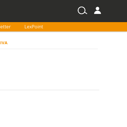
etter
LexPoint
IVA