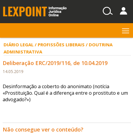
T
DIÁRIO LEGAL / PROFISSÕES LIBERAIS / DOUTRINA
ADMINISTRATIVA
Deliberação ERC/2019/116, de 10.04.2019
14.05.2019
Desinformação a coberto do anonimato (notícia
«Prostituição. Qual é a diferença entre o prostituto e um
advogado?»)
Não consegue ver o conteúdo?