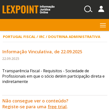
T
PORTUGAL FISCAL / IRC / DOUTRINA ADMINISTRATIVA
Informação Vinculativa, de 22.09.2025
22.09.2025
Transparência Fiscal - Requisitos - Sociedade de
Profissionais em que o sócio detém participação direta e
indiretamente
Não consegue ver o conteúdo?
Registe-se para uma
free trial
.