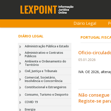
Diário Legal
P
DIÁRIO LEGAL
PORTUGAL FISC
Administração Pública e Estado
Oficio-circulad
Administrativo e Contratos
Públicos
05.01.2026
Ambiente e Ordenamento do
Território
Civil, Justiça e Tribunais
IVA: OE 2026, alter
Comercial, Societário,
Insolvência e Concorrência
Constitucional e Estrangeiros
Não consegue 
Consumo, Turismo e Desporto
Registe-se pa
COVID 19
Energia