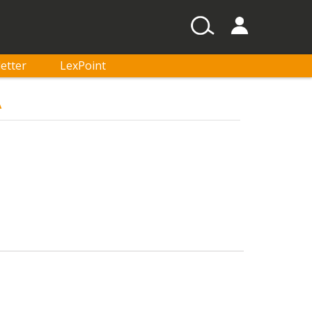
etter
LexPoint
A