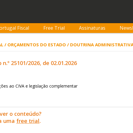
ortugal Fiscal
Free Trial
Assinaturas
Newsl
AL / ORÇAMENTOS DO ESTADO / DOUTRINA ADMINISTRATIV
o n.º 25101/2026, de 02.01.2026
ações ao CIVA e legislação complementar
ver o conteúdo?
ra uma
free trial
.