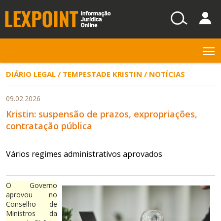
T
DIÁRIO LEGAL / TEMPESTADE KRISTIN / NOTÍCIAS
09.02.2026
Kristin: suspensão de prazos, expropriações,
contratação pública
Vários regimes administrativos aprovados
O Governo
aprovou no
Conselho de
Ministros da