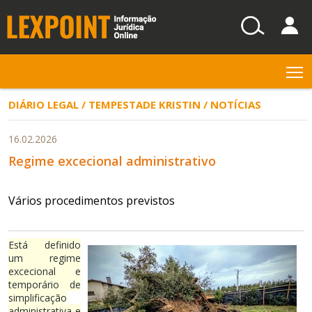
T
DIÁRIO LEGAL / TEMPESTADE KRISTIN / NOTÍCIAS
16.02.2026
Regime excecional administrativo
Vários procedimentos previstos
Está definido
um regime
excecional e
temporário de
simplificação
administrativa e