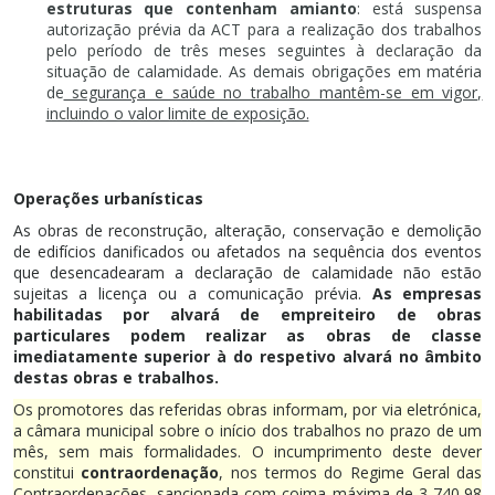
estruturas que contenham amianto
: está suspensa
autorização prévia da ACT para a realização dos trabalhos
pelo período de três meses seguintes à declaração da
situação de calamidade. As demais obrigações em matéria
de
segurança e saúde no trabalho mantêm-se em vigor,
incluindo o valor limite de exposição.
Operações urbanísticas
As obras de reconstrução, alteração, conservação e demolição
de edifícios danificados ou afetados na sequência dos eventos
que desencadearam a declaração de calamidade não estão
sujeitas a licença ou a comunicação prévia.
As empresas
habilitadas por alvará de empreiteiro de obras
particulares podem realizar as obras de classe
imediatamente superior à do respetivo alvará no âmbito
destas obras e trabalhos.
Os promotores das referidas obras informam, por via eletrónica,
a câmara municipal sobre o início dos trabalhos no prazo de um
mês, sem mais formalidades.
O incumprimento deste dever
constitui
contraordenação
, nos termos do Regime Geral das
Contraordenações, sancionada com coima máxima de 3 740,98