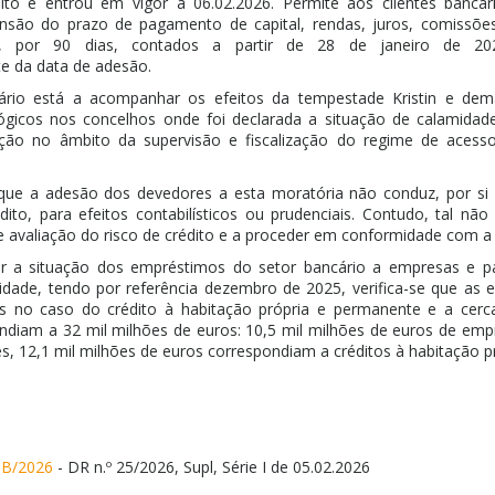
ito e entrou em vigor a 06.02.2026. Permite aos clientes bancár
ensão do prazo de pagamento de capital, rendas, juros, comissõe
, por 90 dias, contados a partir de 28 de janeiro de 20
e da data de adesão.
ário está a acompanhar os efeitos da tempestade Kristin e dem
ógicos nos concelhos onde foi declarada a situação de calamidad
ição no âmbito da supervisão e fiscalização do regime de acess
ue a adesão dos devedores a esta moratória não conduz, por si só
dito, para efeitos contabilísticos ou prudenciais. Contudo, tal n
 avaliação do risco de crédito e a proceder em conformidade com a 
r a situação dos empréstimos do setor bancário a empresas e pa
idade, tendo por referência dezembro de 2025, verifica-se que as 
s no caso do crédito à habitação própria e permanente e a ce
diam a 32 mil milhões de euros: 10,5 mil milhões de euros de emp
es, 12,1 mil milhões de euros correspondiam a créditos à habitação 
1-B/2026
- DR n.º 25/2026, Supl, Série I de 05.02.2026