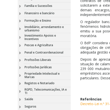
contratos de créd
solicitarem a ext
Família e Sucessões
demais encargos
Financeiro e bancário
independentement
Formação e Ensino
O regulador banc
fenómenos hidrol
Imobiliário, arrendamento e
urbanismo
emitiu a sua pos
Investimento Apoios e
moratória.
Incentivos
O BdP considera q
Pescas e Agricultura
obrigações de cré
adequada gestão e
Penal e Contraordenacional
Depois de aprecia
Profissões Liberais
situação de calam
Profissões Jurídicas
239 000 mutuário
empréstimos ascen
Propriedade Intelectual e
Marcas
particulares. Dess
Registos e Notariado
RGPD, Telecomunicações, IA e
TI
Referências
Saúde
Decreto-Lei n.º 3
Seguros