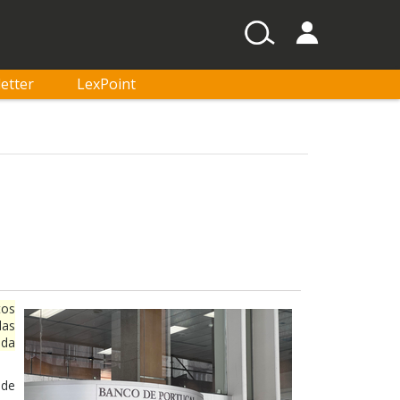
etter
LexPoint
tos
das
ada
 de