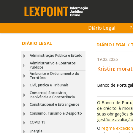
Diário Legal
P
DIÁRIO LEGAL
DIÁRIO LEGAL /
Administração Pública e Estado
19.02.2026
Administrativo e Contratos
Públicos
Kristin: morat
Ambiente e Ordenamento do
Território
Banco de Portugal
Civil, Justiça e Tribunais
Comercial, Societário,
Insolvência e Concorrência
O Banco de Portu
Constitucional e Estrangeiros
de crédito à morat
Consumo, Turismo e Desporto
suas obrigações d
gestão e avaliação
COVID 19
O
regime excecion
Energia