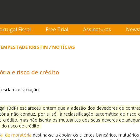
ortugal Fiscal
Free Trial
Assinaturas
Newsl
 TEMPESTADE KRISTIN / NOTÍCIAS
ória e risco de crédito
 esclarece situação
gal (BdP) esclareceu ontem que a adesão dos devedores de contra
ória não conduz, por si só, à reclassificação automática de risco 
e crédito, mas não isenta os mutuantes dos seus deveres de adequ
 do risco de crédito.
al de moratória
destina-se a apoiar os clientes bancários, mutuários