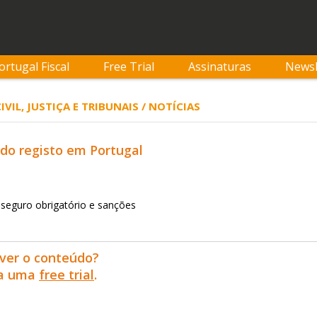
ortugal Fiscal
Free Trial
Assinaturas
Newsl
CIVIL, JUSTIÇA E TRIBUNAIS / NOTÍCIAS
do registo em Portugal
, seguro obrigatório e sanções
ver o conteúdo?
ra uma
free trial
.