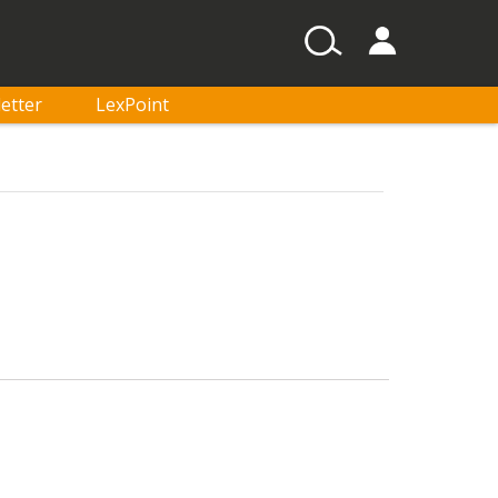
etter
LexPoint