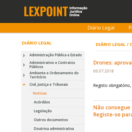
Diário Legal
P
DIÁRIO LEGAL
DIÁRIO LEGAL / 
Administração Pública e Estado
Drones: aprova
Administrativo e Contratos
Públicos
06.07.2018
Ambiente e Ordenamento do
Território
Civil, Justiça e Tribunais
Registo obrigatório
Notícias
Acórdãos
Não consegue 
Legislação
Registe-se pa
Outros documentos
Doutrina administrativa