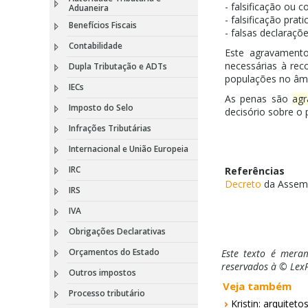
- falsificação ou
Aduaneira
- falsificação prat
Benefícios Fiscais
- falsas declaraçõ
Contabilidade
Este agravamento
necessárias à rec
Dupla Tributação e ADTs
populações no âmb
IECs
As penas são
ag
Imposto do Selo
decisório sobre o
Infrações Tributárias
Internacional e União Europeia
IRC
Referências
Decreto
da Assembl
IRS
IVA
Obrigações Declarativas
Orçamentos do Estado
Este texto é meram
reservados à © LexP
Outros impostos
Veja também
Processo tributário
Kristin: arquite