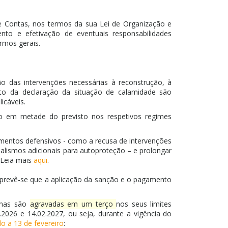
de Contas, nos termos da sua Lei de Organização e
nto e efetivação de eventuais responsabilidades
rmos gerais.
o das intervenções necessárias à reconstrução, à
ito da declaração da situação de calamidade são
icáveis.
o em metade do previsto nos respetivos regimes
amentos defensivos - como a recusa de intervenções
malismos adicionais para autoproteção – e prolongar
 Leia mais
aqui
.
 prevê-se que a aplicação da sanção e o pagamento
enas são
agravadas em um terço
nos seus limites
026 e 14.02.2027, ou seja, durante a vigência do
do a 13 de fevereiro
: