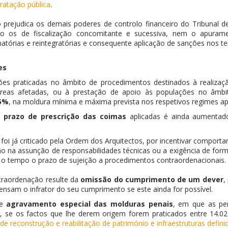
ratação pública
.
 prejudica os demais poderes de controlo financeiro do Tribunal 
ndo os de fiscalização concomitante e sucessiva, nem o apurame
natórias e reintegratórias e consequente aplicação de sanções nos te
es
es praticadas no âmbito de procedimentos destinados à realizaçã
 áreas afetadas, ou à prestação de apoio às populações no âmb
5%
, na moldura mínima e máxima prevista nos respetivos regimes apl
prazo de prescrição das coimas
aplicadas é ainda aumentad
foi já criticado pela Ordem dos Arquitectos, por incentivar comport
ão na assunção de responsabilidades técnicas ou a exigência de for
e o tempo o prazo de sujeição a procedimentos contraordenacionais.
traordenação resulte da
omissão do cumprimento de um dever
,
nsam o infrator do seu cumprimento se este ainda for possível.
de
agravamento especial das molduras penais
, em que as p
se os factos que lhe derem origem forem praticados entre 14.02.2
de reconstrução e reabilitação de património e infraestruturas defini