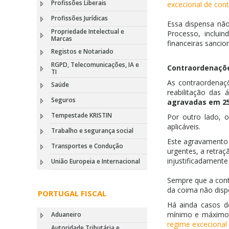
Profissões Liberais
excecional de cont
Profissões Jurídicas
Essa dispensa não
Propriedade Intelectual e
Processo, inclui
Marcas
financeiras sancio
Registos e Notariado
RGPD, Telecomunicações, IA e
Contraordenaçõ
TI
As contraordenaçõ
Saúde
reabilitação das
Seguros
agravadas em 2
Tempestade KRISTIN
Por outro lado, o
aplicáveis.
Trabalho e segurança social
Este agravamento 
Transportes e Condução
urgentes, a retraç
injustificadament
União Europeia e Internacional
Sempre que a con
da coima não dispe
PORTUGAL FISCAL
Há ainda casos 
mínimo e máximo, 
Aduaneiro
regime excecional 
Autoridade Tributária e