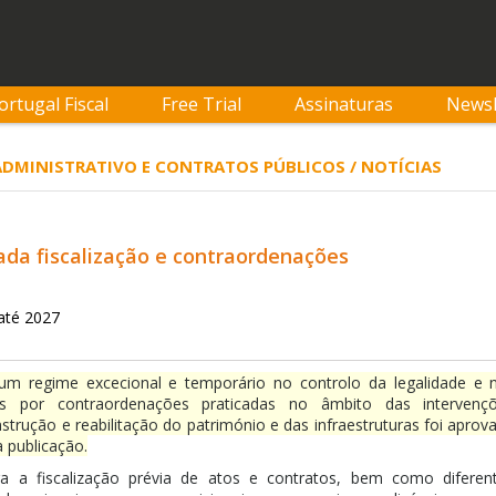
ortugal Fiscal
Free Trial
Assinaturas
Newsl
 ADMINISTRATIVO E CONTRATOS PÚBLICOS / NOTÍCIAS
vada fiscalização e contraordenações
até 2027
 um regime excecional e temporário no controlo da legalidade e 
eis por contraordenações praticadas no âmbito das intervenç
strução e reabilitação do património e das infraestruturas foi aprov
 publicação.
ra a fiscalização prévia de atos e contratos, bem como diferen