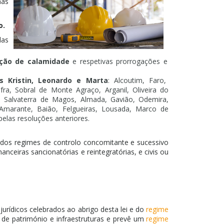
nas
o.
las
ação de calamidade
e respetivas prorrogações e
 Kristin, Leonardo e Marta
: Alcoutim, Faro,
ra, Sobral de Monte Agraço, Arganil, Oliveira do
e Salvaterra de Magos, Almada, Gavião, Odemira,
 Amarante, Baião, Felgueiras, Lousada, Marco de
pelas resoluções anteriores.
dos regimes de controlo concomitante e sucessivo
ceiras sancionatórias e reintegratórias, e civis ou
jurídicos celebrados ao abrigo desta lei e do
regime
 de património e infraestruturas e prevê um
regime