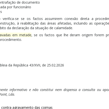
 contrafação de documento
icada por funcionário
es
 verifica-se se os factos assumirem conexão direta a procedim
onstrução, à reabilitação das áreas afetadas, incluindo as operaçõ
ito da declaração da situação de calamidade.
ravadas em metade
, se os factos que lhe deram origem forem pr
 procedimento.
eia da República 43/XVII, de 25.02.2026
ente informativo e não constitui nem dispensa a consulta ou apoio
oint, Lda.
tos contra agravamento das coimas