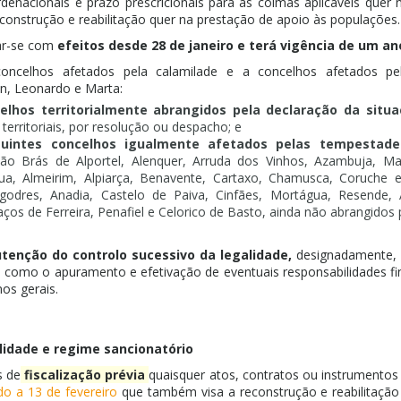
denacionais e prazo prescricionais para as coimas aplicáveis quer 
construção e reabilitação quer na prestação de apoio às populações.
ar-se com
efeitos desde 28 de janeiro e terá vigência de um an
concelhos afetados pela calamilade e a concelhos afetados pe
in, Leonardo e Marta:
elhos territorialmente abrangidos pela declaração da situ
territoriais, por resolução ou despacho; e
uintes concelhos igualmente afetados pelas tempestades
ão Brás de Alportel, Alenquer, Arruda dos Vinhos, Azambuja, Maf
bua, Almeirim, Alpiarça, Benavente, Cartaxo, Chamusca, Coruche 
godres, Anadia, Castelo de Paiva, Cinfães, Mortágua, Resende,
ços de Ferreira, Penafiel e Celorico de Basto, ainda não abrangidos 
tenção do controlo sucessivo da legalidade,
designadamente, 
 como o apuramento e efetivação de eventuais responsabilidades finan
mos gerais.
lidade e regime sancionatório
s de
fiscalização prévia
quaisquer atos, contratos ou instrumentos 
do a 13 de fevereiro
que também visa a reconstrução e reabilitação