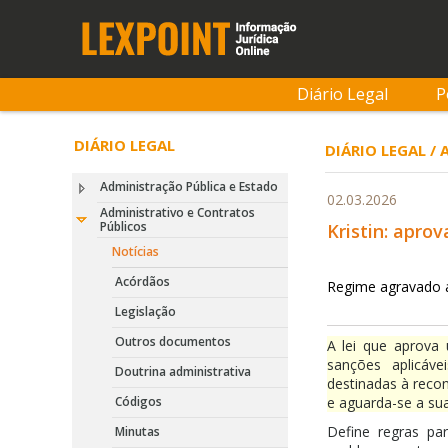
Diário Legal
P
DIÁRIO LEGAL
DIÁRIO LEGAL /
Administração Pública e Estado
02.03.2026
Administrativo e Contratos
Públicos
Kristin: apro
Notícias
Acórdãos
Regime agravado 
Legislação
Outros documentos
A lei que aprova
sanções aplicáv
Doutrina administrativa
destinadas à recon
Códigos
e aguarda-se a sua
Define regras pa
Minutas