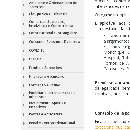
molduras contraor
Ambiente e Ordenamento do
intervenções na re
Território
Civil, Justiça e Tribunais
O regime vai aplic
Comercial, Societário,
É aplicável aos 
Insolvência e Concorrência
tempestades Krist
Constitucional e Estrangeiros
aos conc
alargamentos 
Consumo, Turismo e Desporto
aos seg
COVID 19
Monchique, S
Hospital, Tá
Energia
Fornos de Al
Família e Sucessões
Canaveses, Pa
Financeiro e bancário
Prevê-se a manu
Formação e Ensino
da legalidade, bem
Imobiliário, arrendamento e
criminais, nos ter
urbanismo
Investimento Apoios e
Incentivos
Controlo da lega
Pescas e Agricultura
Ficam dispensado
Penal e Contraordenacional
excecional publica