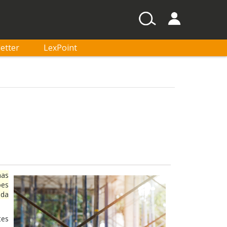
etter
LexPoint
nas
ões
ada
tes