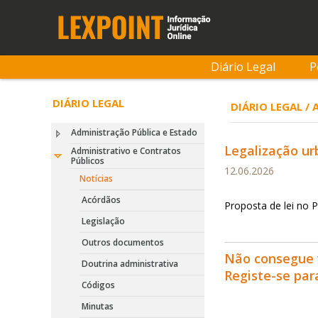
Diário Legal
P
DIÁRIO LEGAL
DIÁRIO LEGAL /
Administração Pública e Estado
Legalização ur
Administrativo e Contratos
Públicos
12.06.2026
Notícias
Acórdãos
Proposta de lei no 
Legislação
Outros documentos
Não consegue 
Doutrina administrativa
Registe-se pa
Códigos
Minutas