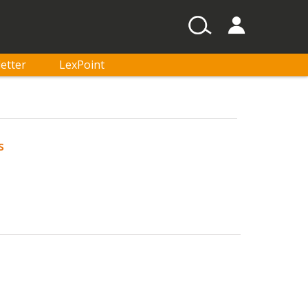
etter
LexPoint
s