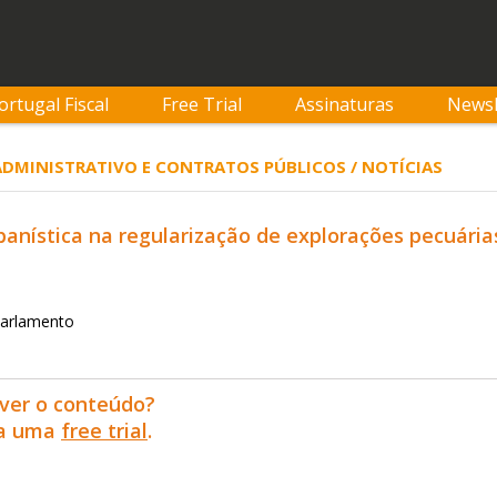
ortugal Fiscal
Free Trial
Assinaturas
Newsl
 ADMINISTRATIVO E CONTRATOS PÚBLICOS / NOTÍCIAS
banística na regularização de explorações pecuária
Parlamento
ver o conteúdo?
ra uma
free trial
.