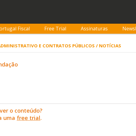
ortugal Fiscal
Free Trial
Assinaturas
Newsl
 ADMINISTRATIVO E CONTRATOS PÚBLICOS / NOTÍCIAS
undação
ver o conteúdo?
ra uma
free trial
.