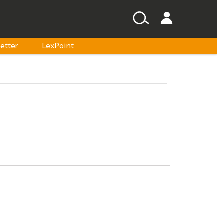
etter
LexPoint