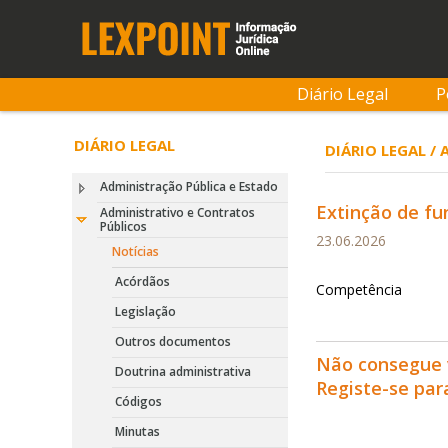
Diário Legal
P
DIÁRIO LEGAL
DIÁRIO LEGAL /
Administração Pública e Estado
Extinção de f
Administrativo e Contratos
Públicos
23.06.2026
Notícias
Acórdãos
Competência
Legislação
Outros documentos
Não consegue 
Doutrina administrativa
Registe-se pa
Códigos
Minutas