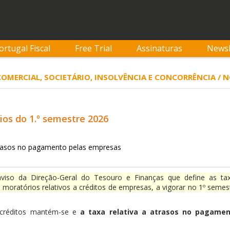
ortugal Fiscal
Free Trial
Assinaturas
Newsl
 COMERCIAL, SOCIETÁRIO, INSOLVÊNCIA E CONCORRÊNCIA / 
ios do 1.º semestre 2026
rasos no pagamento pelas empresas
aviso da Direção-Geral do Tesouro e Finanças que define as ta
s moratórios relativos a créditos de empresas, a vigorar no 1º semes
a créditos mantém-se e
a taxa relativa a atrasos no pagame