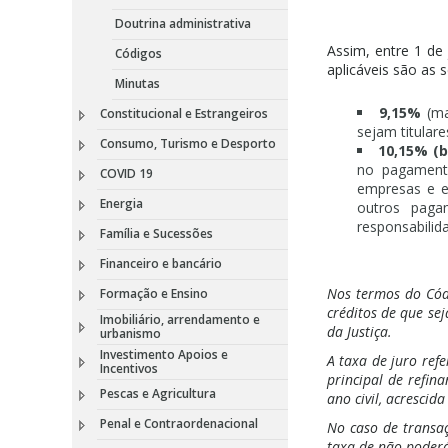
Doutrina administrativa
Assim, entre 1 de 
Códigos
aplicáveis são as s
Minutas
9,15%
(ma
Constitucional e Estrangeiros
sejam titulare
Consumo, Turismo e Desporto
10,15% (b
no pagament
COVID 19
empresas e e
Energia
outros paga
responsabilid
Família e Sucessões
Financeiro e bancário
Nos termos do Códi
Formação e Ensino
créditos de que sej
Imobiliário, arrendamento e
da Justiça.
urbanismo
Investimento Apoios e
A taxa de juro ref
Incentivos
principal de refin
Pescas e Agricultura
ano civil, acrescid
Penal e Contraordenacional
No caso de transa
taxa de não poderá