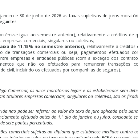
janeiro e 30 de junho de 2026 as taxas supletivas de juros moratór
eguintes:
ntém-se igual ao semestre anterior), relativamente a créditos de 
s empresas comerciais, singulares ou coletivas;
aixa de 11.15% no semestre anterior),
relativamente a créditos
o de transações comerciais ou seja, pagamentos efetuados co
ntre empresas e entidades públicas (com a exceção dos contratos
mentos que não os efetuados para remunerar transações co
ade civil, incluindo os efetuados por companhias de seguros).
go Comercial, os juros moratórios legais e os estabelecidos sem dete
am titulares empresas comerciais, singulares ou coletivas, são os fixa
erida não pode ser inferior ao valor da taxa de juro aplicada pelo Ba
anciamento efetuada antes do 1.º dia de janeiro ou julho, consoante se
a de sete pontos percentuais.
ções comerciais sujeitas ao diploma que estabelece medidas contra o
 ser inferior ao valor da taxa de juro aplicada pelo BCE à sua mais r