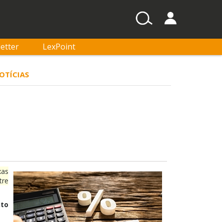
etter
LexPoint
NOTÍCIAS
xas
tre
nto