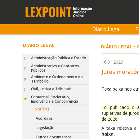
Diário Legal
P
DIÁRIO LEGAL
DIÁRIO LEGAL /
Administração Pública e Estado
16.01.2026
Administrativo e Contratos
Públicos
Juros moratór
Ambiente e Ordenamento do
Território
Taxa baixa nos at
Civil, Justiça e Tribunais
Comercial, Societário,
Insolvência e Concorrência
Foi publicado o 
Notícias
supletivas de juro
Acórdãos
de 2026.
Legislação
A taxa relativa 
baixa.
Outros documentos