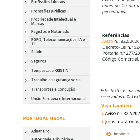
Profissões Liberais
antes do 1.º dia d
Profissões Jurídicas
percentuais.
Propriedade Intelectual e
Marcas
Registos e Notariado
Referências
RGPD, Telecomunicações, IA e
Aviso
n.º 822/2026
TI
Decreto-Lei n.º 62
Saúde
Portaria n.º 277/20
Código Comercial, a
Seguros
Tempestade KRISTIN
Trabalho e segurança social
Transportes e Condução
Este texto é meram
reservados à © LexP
União Europeia e Internacional
Veja também
Aviso n.º 822/202
PORTUGAL FISCAL
Juros moratórios
Aduaneiro
Autoridade Tributária e