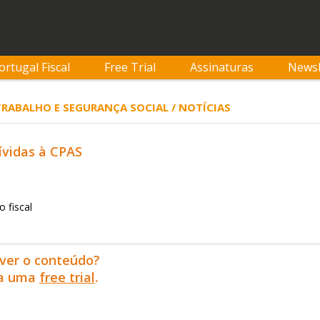
ortugal Fiscal
Free Trial
Assinaturas
Newsl
 TRABALHO E SEGURANÇA SOCIAL / NOTÍCIAS
ívidas à CPAS
 fiscal
ver o conteúdo?
ra uma
free trial
.