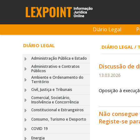
Diário Legal
P
DIÁRIO LEGAL
DIÁRIO LEGAL /
Administração Pública e Estado
Discussão de d
Administrativo e Contratos
Públicos
13.03.2026
Ambiente e Ordenamento do
Território
Civil, Justiça e Tribunais
Oposição à execução
Comercial, Societário,
Insolvência e Concorrência
Constitucional e Estrangeiros
Não consegue 
Consumo, Turismo e Desporto
Registe-se pa
COVID 19
Energia