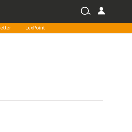
etter
LexPoint