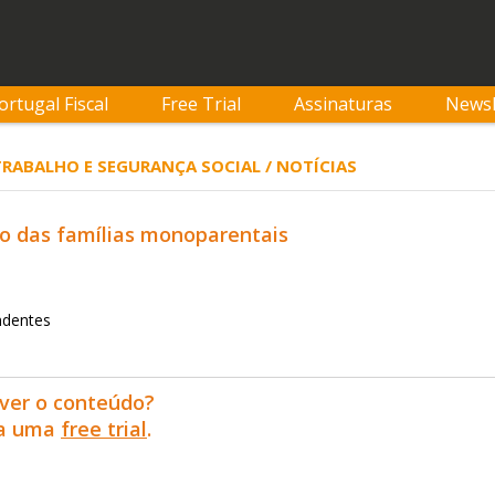
ortugal Fiscal
Free Trial
Assinaturas
Newsl
 TRABALHO E SEGURANÇA SOCIAL / NOTÍCIAS
 das famílias monoparentais
ndentes
ver o conteúdo?
ra uma
free trial
.