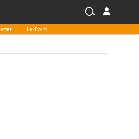
etter
LexPoint