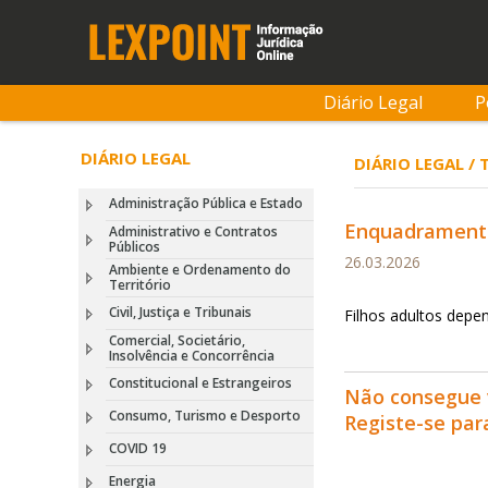
Diário Legal
P
DIÁRIO LEGAL
DIÁRIO LEGAL /
Administração Pública e Estado
Enquadramento
Administrativo e Contratos
Públicos
26.03.2026
Ambiente e Ordenamento do
Território
Civil, Justiça e Tribunais
Filhos adultos depe
Comercial, Societário,
Insolvência e Concorrência
Constitucional e Estrangeiros
Não consegue 
Consumo, Turismo e Desporto
Registe-se pa
COVID 19
Energia