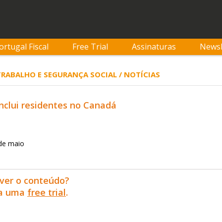
ortugal Fiscal
Free Trial
Assinaturas
Newsl
 TRABALHO E SEGURANÇA SOCIAL / NOTÍCIAS
inclui residentes no Canadá
 de maio
ver o conteúdo?
ra uma
free trial
.