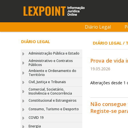
Diário Legal
P
DIÁRIO LEGAL
DIÁRIO LEGAL /
Administração Pública e Estado
Prova de vida 
Administrativo e Contratos
Públicos
19.05.2026
Ambiente e Ordenamento do
Território
Civil, Justiça e Tribunais
Alterações desde 1
Comercial, Societário,
Insolvência e Concorrência
Constitucional e Estrangeiros
Não consegue 
Consumo, Turismo e Desporto
Registe-se pa
COVID 19
Energia