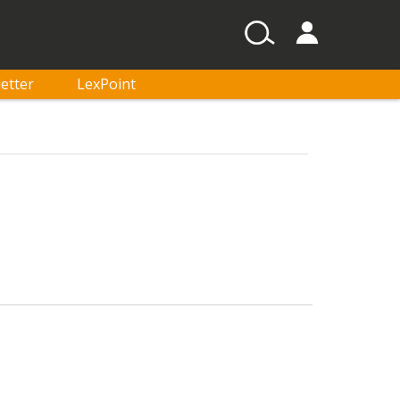
etter
LexPoint