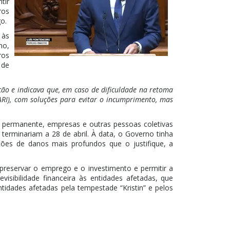
tir
ros
o.
 às
no,
ros
 de
ão e indicava que, em caso de dificuldade na retoma
ARI), com soluções para evitar o incumprimento, mas
e permanente, empresas e outras pessoas coletivas
terminariam a 28 de abril. À data, o Governo tinha
ões de danos mais profundos que o justifique, a
 preservar o emprego e o investimento e permitir a
isibilidade financeira às entidades afetadas, que
ntidades afetadas pela tempestade “Kristin” e pelos