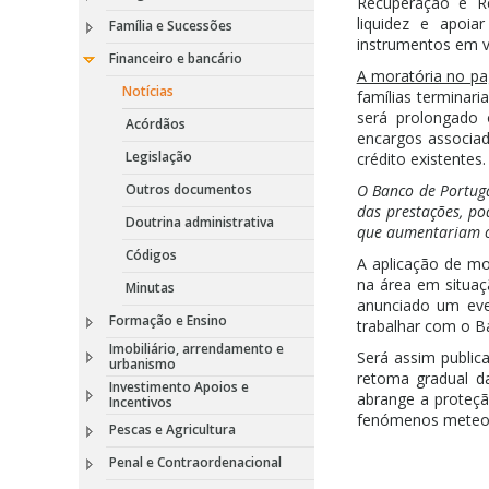
Recuperação e Re
liquidez e apoi
Família e Sucessões
instrumentos em v
Financeiro e bancário
A moratória no pa
Notícias
famílias terminar
será prolongado 
Acórdãos
encargos associa
Legislação
crédito existentes.
Outros documentos
O Banco de Portuga
das prestações, po
Doutrina administrativa
que aumentariam o 
Códigos
A aplicação de mo
na área em situaç
Minutas
anunciado um eve
Formação e Ensino
trabalhar com o B
Imobiliário, arrendamento e
Será assim public
urbanismo
retoma gradual da
Investimento Apoios e
abrange a proteção
Incentivos
fenómenos meteoro
Pescas e Agricultura
Penal e Contraordenacional