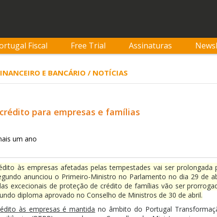
ortugal Fiscal
Free Trial
Assinaturas
Newsl
 FINANCEIRO E BANCÁRIO / NOTÍCIAS
crédito para empresas e famílias
mais um ano
édito às empresas afetadas pelas tempestades vai ser prolongada 
gundo anunciou o Primeiro-Ministro no Parlamento no dia 29 de abr
 excecionais de proteção de crédito de famílias vão ser prorroga
undo diploma aprovado no Conselho de Ministros de 30 de abril.
rédito às empresas é mantida
no âmbito do Portugal Transformaç