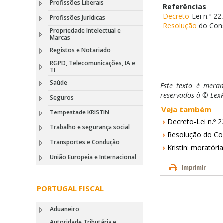
Profissões Liberais
Referências
Decreto
-Lei n.º 2
Profissões Jurídicas
Resolução
do Cons
Propriedade Intelectual e
Marcas
Registos e Notariado
RGPD, Telecomunicações, IA e
TI
Saúde
Este texto é meram
reservados à © LexP
Seguros
Veja também
Tempestade KRISTIN
Decreto-Lei n.º 2
Trabalho e segurança social
Resolução do Con
Transportes e Condução
Kristin: moratória
União Europeia e Internacional
PORTUGAL FISCAL
Aduaneiro
Autoridade Tributária e