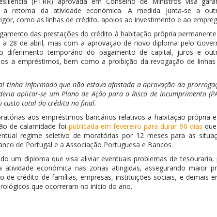
siliência (PTRR) aprovada em Conselho de Ministros visa garan
ar a retoma da atividade económica. A medida junta-se a out
igor, como as linhas de crédito, apoios ao investimento e ao empreg
gamento das prestações do crédito à habitação
própria permanente
ia a 28 de abril, mas com a aprovação de novo diploma pelo Gover
o diferimento temporário do pagamento de capital, juros e out
dos a empréstimos, bem como a proibição da revogação de linhas
l tinha informado que não estava afastada a aprovação da prorrogaç
deria aplicar-se um Plano de Ação para o Risco de Incumprimento (P
custo total do crédito no final.
ratórias aos empréstimos bancários relativos a habitação própria 
ão de calamidade foi
publicada em fevereiro para durar 90 dias
que 
ntual regime seletivo de moratórias por 12 meses para as situaç
anco de Portugal e a Associação Portuguesa e Bancos.
ado um diploma que visa aliviar eventuais problemas de tesouraria,
 atividade económica nas zonas atingidas, assegurando maior prev
 de crédito de famílias, empresas, instituições sociais, e demais e
lógicos que ocorreram no início do ano.