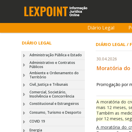
Diário Legal
P
DIÁRIO LEGAL
DIÁRIO LEGAL /
Administração Pública e Estado
30.04.2026
Administrativo e Contratos
Públicos
Moratória do 
Ambiente e Ordenamento do
Território
Prorrogação por 
Civil, Justiça e Tribunais
Comercial, Societário,
Insolvência e Concorrência
A moratória do cr
Constitucional e Estrangeiros
mais 12 meses, se
Consumo, Turismo e Desporto
Também as medidas
por 12 meses, seg
COVID 19
A moratória do c
Energia