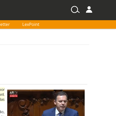
etter
LexPoint
por
il.
das
ão,