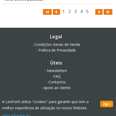
1
2
3
4
5
...
Legal
Condições Gerais de Venda
Política de Privacidade
Úteis
Newsletters
FAQ
Contactos
Apoio ao cliente
Redes Sociais
A LexPoint utiliza "cookies" para garantir que tem a
melhor experiência de utlização no nosso Website.
Mais informação