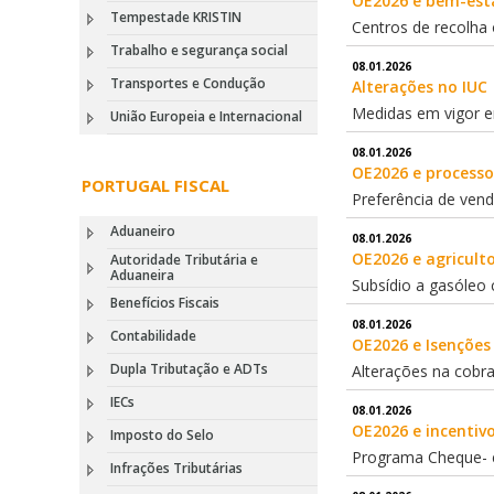
OE2026 e bem-est
Tempestade KRISTIN
Centros de recolha o
Trabalho e segurança social
08.01.2026
Transportes e Condução
Alterações no IUC
Medidas em vigor 
União Europeia e Internacional
08.01.2026
OE2026 e processo
PORTUGAL FISCAL
Preferência de vend
Aduaneiro
08.01.2026
OE2026 e agriculto
Autoridade Tributária e
Aduaneira
Subsídio a gasóleo
Benefícios Fiscais
08.01.2026
Contabilidade
OE2026 e Isenções
Dupla Tributação e ADTs
Alterações na cobr
IECs
08.01.2026
OE2026 e incentivo
Imposto do Selo
Programa Cheque- 
Infrações Tributárias