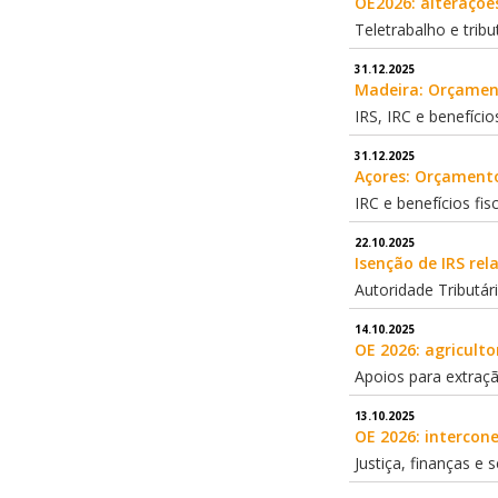
OE2026: alteraçõe
Teletrabalho e tri
31.12.2025
Madeira: Orçamen
IRS, IRC e benefícios
31.12.2025
Açores: Orçament
IRC e benefícios fis
22.10.2025
Isenção de IRS rel
Autoridade Tributár
14.10.2025
OE 2026: agriculto
Apoios para extraçã
13.10.2025
OE 2026: intercon
Justiça, finanças e 