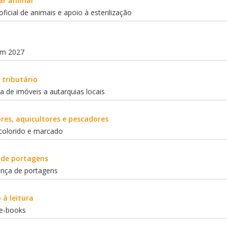
ar animal
ficial de animais e apoio à esterilização
em 2027
 tributário
a de imóveis a autarquias locais
res, aquicultores e pescadores
 colorido e marcado
 de portagens
ança de portagens
 à leitura
e-books