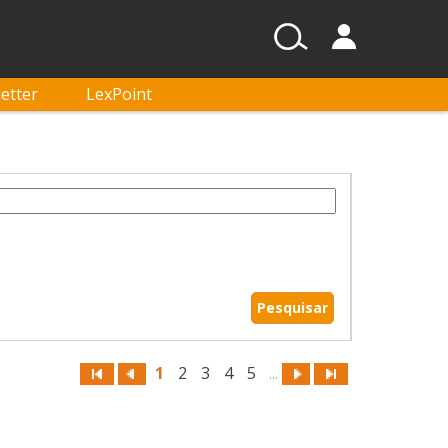
etter
LexPoint
1
2
3
4
5
...