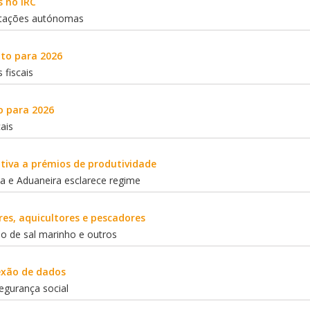
s no IRC
butações autónomas
to para 2026
 fiscais
o para 2026
cais
ativa a prémios de produtividade
ia e Aduaneira esclarece regime
res, aquicultores e pescadores
o de sal marinho e outros
exão de dados
segurança social