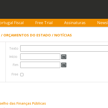
ortugal Fiscal
Free Trial
Assinaturas
Newsl
 / ORÇAMENTOS DO ESTADO / NOTÍCIAS
Texto
Início
Fim
Free
selho das Finanças Públicas