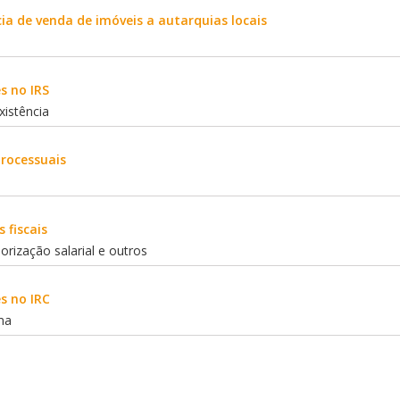
ia de venda de imóveis a autarquias locais
s no IRS
xistência
processuais
o
 fiscais
lorização salarial e outros
s no IRC
ma