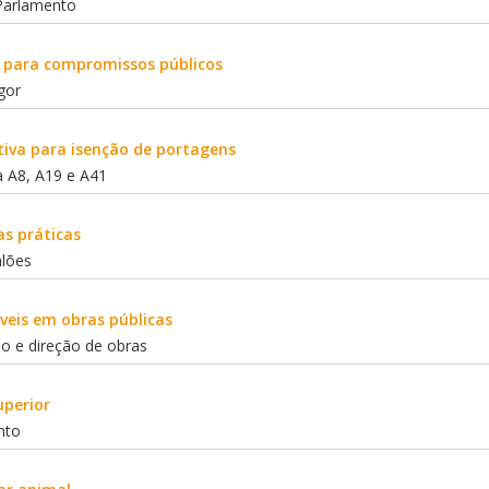
 Parlamento
 para compromissos públicos
gor
iva para isenção de portagens
a A8, A19 e A41
as práticas
alões
veis em obras públicas
ão e direção de obras
uperior
nto