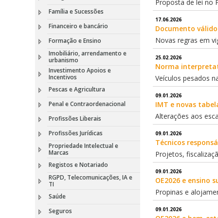
Proposta de lei no
Família e Sucessões
17.06.2026
Financeiro e bancário
Documento válido
Novas regras em vi
Formação e Ensino
Imobiliário, arrendamento e
25.02.2026
urbanismo
Norma interpretat
Investimento Apoios e
Incentivos
Veículos pesados n
Pescas e Agricultura
09.01.2026
Penal e Contraordenacional
IMT e novas tabel
Alterações aos esc
Profissões Liberais
Profissões Jurídicas
09.01.2026
Técnicos responsá
Propriedade Intelectual e
Marcas
Projetos, fiscalizaç
Registos e Notariado
09.01.2026
RGPD, Telecomunicações, IA e
OE2026 e ensino s
TI
Propinas e alojame
Saúde
09.01.2026
Seguros