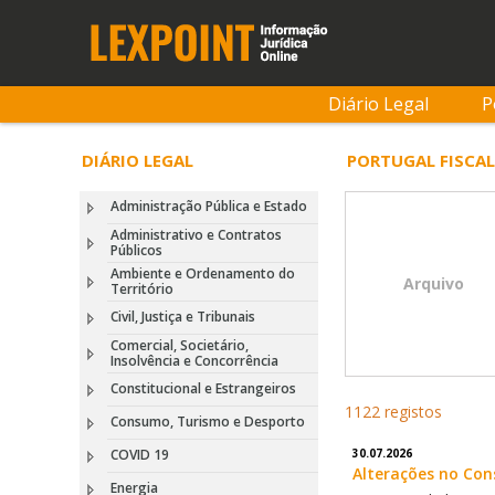
Diário Legal
P
DIÁRIO LEGAL
PORTUGAL FISCAL
Administração Pública e Estado
Administrativo e Contratos
Públicos
Ambiente e Ordenamento do
Arquivo
Território
Civil, Justiça e Tribunais
Comercial, Societário,
Insolvência e Concorrência
Constitucional e Estrangeiros
1122 registos
Consumo, Turismo e Desporto
COVID 19
30.07.2026
Alterações no Con
Energia