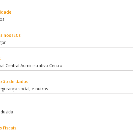
lidade
ios
s nos IECs
gor
s
nal Central Administrativo Centro
exão de dados
segurança social, e outros
eduzida
s Fiscais