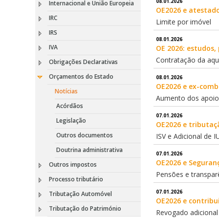
08.01.2026
Internacional e União Europeia
OE2026 e atestado
IRC
Limite por imóvel
IRS
08.01.2026
IVA
OE 2026: estudos, 
Contratação da aqui
Obrigações Declarativas
Orçamentos do Estado
08.01.2026
OE2026 e ex-comb
Notícias
Aumento dos apoio
Acórdãos
07.01.2026
Legislação
OE2026 e tributa
Outros documentos
ISV e Adicional de I
Doutrina administrativa
07.01.2026
OE2026 e Seguranç
Outros impostos
Pensões e transpar
Processo tributário
07.01.2026
Tributação Automóvel
OE2026 e contribui
Tributação do Património
Revogado adicional 