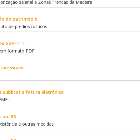
alorização salarial e Zonas Francas da Madeira
ão do património
to de prédios rústicos
ios e SAFT-T
s em formato PDF
processuais
o
 públicos e fatura eletrónica
 PMEs
s no IRS
xistência e outras medidas