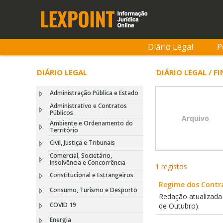
Diário Legal
P
DIÁRIO LEGAL
DIÁRIO LEGAL / F
Administração Pública e Estado
Administrativo e Contratos
Públicos
Arquivo
Ambiente e Ordenamento do
Território
Civil, Justiça e Tribunais
Comercial, Societário,
Insolvência e Concorrência
1 registos
Constitucional e Estrangeiros
Regime dos Contr
Consumo, Turismo e Desporto
Redação atualizada 
COVID 19
de Outubro).
Energia