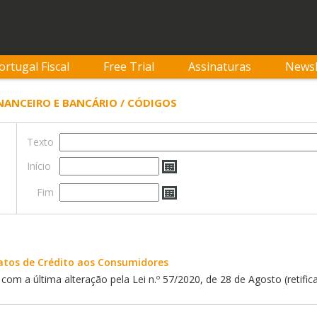
ortugal Fiscal
Free Trial
Assinaturas
Newsl
INANCEIRO E BANCÁRIO / CÓDIGOS
Texto
Início
Fim
atos de Crédito aos Consumidores
com a última alteração pela Lei n.º 57/2020, de 28 de Agosto (retific