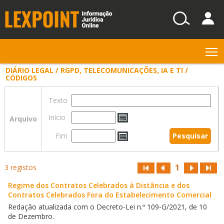
T
DIÁRIO LEGAL / RGPD, TELECOMUNICAÇÕES, IA E TI /
CÓDIGOS
Texto
Início
Arquivo
Fim
1
3 registos
Regime dos Contratos Celebrados à Distância e dos
Contratos Celebrados Fora do Estabelecimento Comercial
Redação atualizada com o Decreto-Lei n.º 109-G/2021, de 10
de Dezembro.