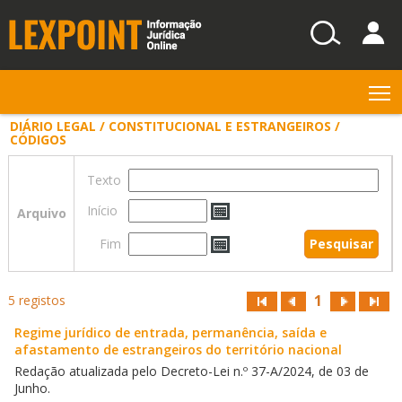
T
DIÁRIO LEGAL / CONSTITUCIONAL E ESTRANGEIROS /
CÓDIGOS
Texto
Início
Arquivo
Fim
1
5 registos
Regime jurídico de entrada, permanência, saída e
afastamento de estrangeiros do território nacional
Redação atualizada pelo Decreto-Lei n.º 37-A/2024, de 03 de
Junho.