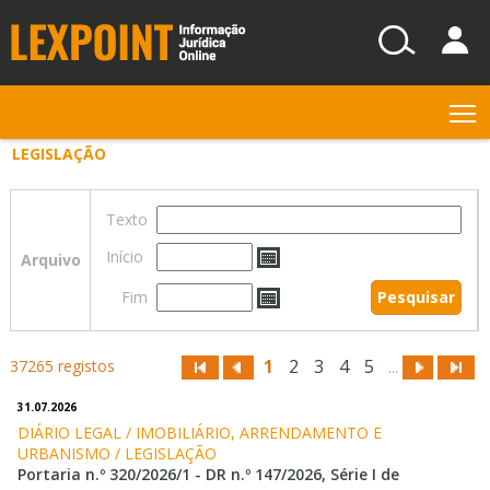
T
LEGISLAÇÃO
Texto
Início
Arquivo
Fim
1
2
3
4
5
37265 registos
...
31.07.2026
DIÁRIO LEGAL / IMOBILIÁRIO, ARRENDAMENTO E 
URBANISMO / LEGISLAÇÃO
Portaria n.º 320/2026/1 - DR n.º 147/2026, Série I de