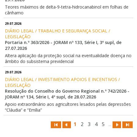
Teores máximos de delta-9-tetra-hidrocanabinol em folhas de
cânhamo
29.07.2026
DIÁRIO LEGAL / TRABALHO E SEGURANÇA SOCIAL / 
LEGISLAÇÃO
Portaria n.º 363/2026 - JORAM nº 133, Série I, 3º supl, de
27.07.2026
Altera aplicação da proteção social na eventualidade doença no
âmbito do subsistema previdencial
29.07.2026
DIÁRIO LEGAL / INVESTIMENTO APOIOS E INCENTIVOS / 
LEGISLAÇÃO
Resolução do Conselho do Governo Regional n.º 742/2026 -
JORAM nº 134, Série I, 4º supl, de 28.07.2026
Apoio extraordinário aos agricultores lesados pelas depressões
“Cláudia” e “Emília”
1
2
3
4
5
...