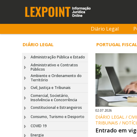
Diário Legal
P
DIÁRIO LEGAL
PORTUGAL FISCAL
Administração Pública e Estado
Administrativo e Contratos
Públicos
Ambiente e Ordenamento do
Território
Civil, Justiça e Tribunais
Comercial, Societário,
Insolvência e Concorrência
Constitucional e Estrangeiros
02.07.2026
DIÁRIO LEGAL / CIVIL
Consumo, Turismo e Desporto
TRIBUNAIS / NOTÍC
COVID 19
Entrado em vigo
Energia