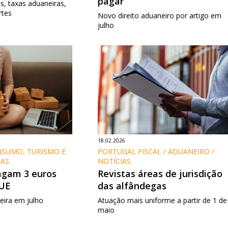
pagar
os, taxas aduaneiras,
rtes
Novo direito aduaneiro por artigo em
julho
18.02.2026
NSUMO, TURISMO E 
PORTUGAL FISCAL / ADUANEIRO / 
IAS
NOTÍCIAS
gam 3 euros
Revistas áreas de jurisdição
 UE
das alfândegas
eira em julho
Atuação mais uniforme a partir de 1 de
maio