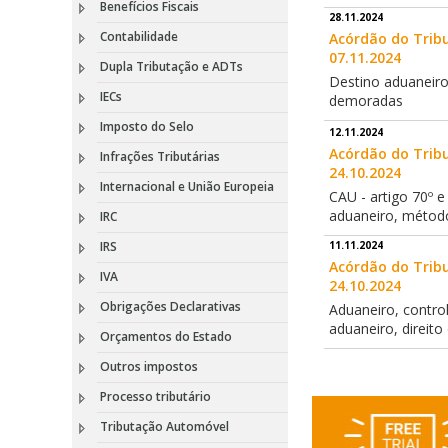
Benefícios Fiscais
28.11.2024
Contabilidade
Acórdão do Tribu
07.11.2024
Dupla Tributação e ADTs
Destino aduaneiro
IECs
demoradas
Imposto do Selo
12.11.2024
Acórdão do Tribu
Infrações Tributárias
24.10.2024
Internacional e União Europeia
CAU - artigo 70º e
aduaneiro, método 
IRC
11.11.2024
IRS
Acórdão do Tribu
IVA
24.10.2024
Obrigações Declarativas
Aduaneiro, contro
aduaneiro, direit
Orçamentos do Estado
Outros impostos
Processo tributário
Tributação Automóvel