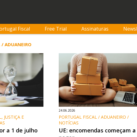
ortugal Fiscal
Free Trial
Assinaturas
Newsl
 / ADUANEIRO
24.06.2026
, JUSTIÇA E 
PORTUGAL FISCAL / ADUANEIRO / 
IAS
NOTÍCIAS
r a 1 de julho
UE: encomendas começam a