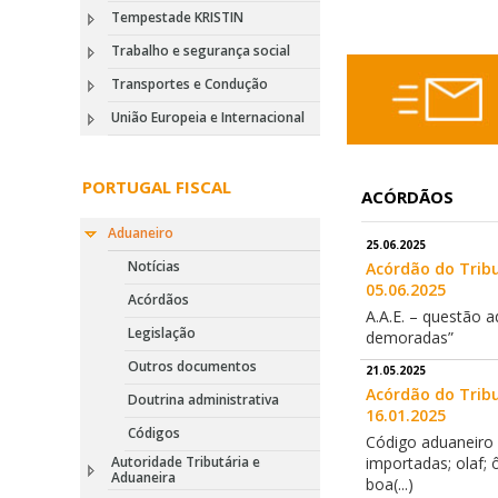
Tempestade KRISTIN
Trabalho e segurança social
Transportes e Condução
União Europeia e Internacional
PORTUGAL FISCAL
ACÓRDÃOS
Aduaneiro
25.06.2025
Notícias
Acórdão do Tribu
05.06.2025
Acórdãos
A.A.E. – questão a
Legislação
demoradas”
Outros documentos
21.05.2025
Acórdão do Tribu
Doutrina administrativa
16.01.2025
Códigos
Código aduaneiro 
importadas; olaf;
Autoridade Tributária e
Aduaneira
boa(...)