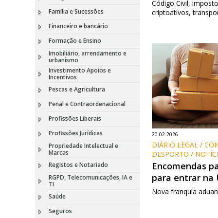
Código Civil, impost
Família e Sucessões
criptoativos, transpo
Financeiro e bancário
Formação e Ensino
Imobiliário, arrendamento e
urbanismo
Investimento Apoios e
Incentivos
Pescas e Agricultura
Penal e Contraordenacional
Profissões Liberais
Profissões Jurídicas
20.02.2026
DIÁRIO LEGAL / CO
Propriedade Intelectual e
Marcas
DESPORTO / NOTÍC
Encomendas pa
Registos e Notariado
para entrar na
RGPD, Telecomunicações, IA e
TI
Nova franquia aduan
Saúde
Seguros