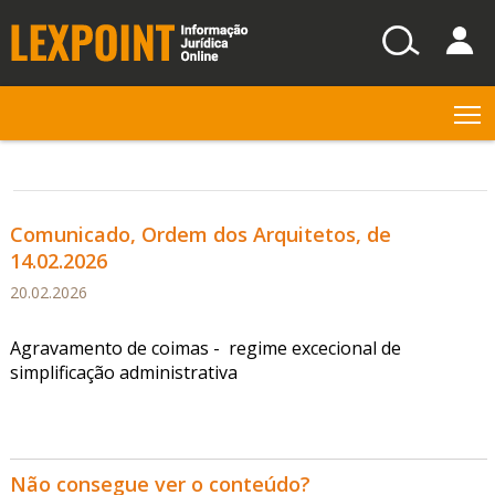
T
Comunicado, Ordem dos Arquitetos, de
14.02.2026
20.02.2026
Agravamento de coimas - regime excecional de
simplificação administrativa
Não consegue ver o conteúdo?