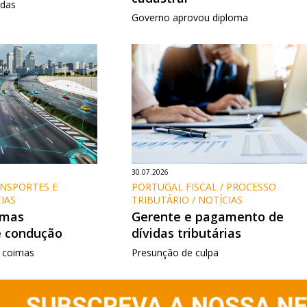
adas
Governo aprovou diploma
30.07.2026
PORTUGAL FISCAL / PROCESSO 
ANSPORTES E 
TRIBUTÁRIO / NOTÍCIAS
IAS
Gerente e pagamento de
emas
dívidas tributárias
e condução
Presunção de culpa
 coimas