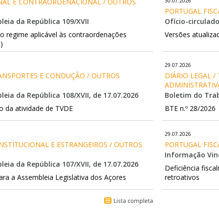
ENAL E CONTRAORDENACIONAL / OUTROS 
30.07.2026
PORTUGAL FISC
leia da República 109/XVII
Ofício-circulado
ao regime aplicável às contraordenações
Versões atualiz
.)
29.07.2026
RANSPORTES E CONDUÇÃO / OUTROS 
DIÁRIO LEGAL /
ADMINISTRATIV
eia da República 108/XVII, de 17.07.2026
Boletim do Trab
co da atividade de TVDE
BTE n.º 28/2026
29.07.2026
ONSTITUCIONAL E ESTRANGEIROS / OUTROS 
PORTUGAL FISCA
Informação Vinc
eia da República 107/XVII, de 17.07.2026
Deficiência fisc
 para a Assembleia Legislativa dos Açores
retroativos