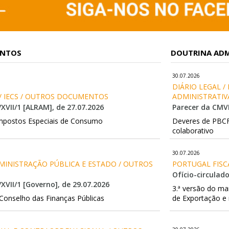
ENTOS
DOUTRINA ADM
30.07.2026
DIÁRIO LEGAL /
/ IECS / OUTROS DOCUMENTOS
ADMINISTRATIV
/XVII/1 [ALRAM], de 27.07.2026
Parecer da CMV
Impostos Especiais de Consumo
Deveres de PBCF
colaborativo
30.07.2026
DMINISTRAÇÃO PÚBLICA E ESTADO / OUTROS 
PORTUGAL FISC
Ofício-circulado
/XVII/1 [Governo], de 29.07.2026
3.ª versão do m
 Conselho das Finanças Públicas
de Exportação e n