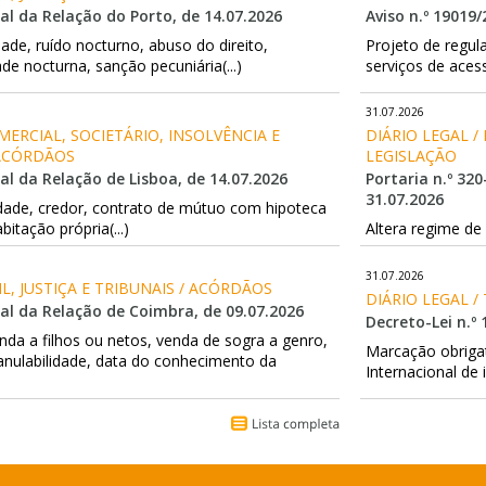
l da Relação do Porto, de 14.07.2026
Aviso n.º 19019/
ade, ruído nocturno, abuso do direito,
Projeto de reg
ade nocturna, sanção pecuniária(...)
serviços de aces
31.07.2026
MERCIAL, SOCIETÁRIO, INSOLVÊNCIA E 
DIÁRIO LEGAL /
ACÓRDÃOS
LEGISLAÇÃO
l da Relação de Lisboa, de 14.07.2026
Portaria n.º 320
31.07.2026
midade, credor, contrato de mútuo com hipoteca
bitação própria(...)
Altera regime de
31.07.2026
VIL, JUSTIÇA E TRIBUNAIS / ACÓRDÃOS
DIÁRIO LEGAL 
al da Relação de Coimbra, de 09.07.2026
Decreto-Lei n.º 
da a filhos ou netos, venda de sogra a genro,
Marcação obriga
 anulabilidade, data do conhecimento da
Internacional de i