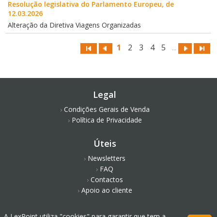
Resolução legislativa do Parlamento Europeu, de
12.03.2026
Alteração da Diretiva Viagens Organizadas
1
2
3
4
5
...
Legal
Condições Gerais de Venda
Política de Privacidade
Úteis
Newsletters
FAQ
Contactos
Apoio ao cliente
Redes Sociais
A LexPoint utiliza "cookies" para garantir que tem a