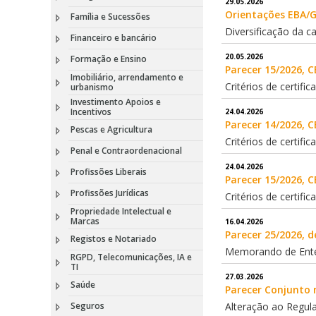
29.05.2026
Orientações EBA/G
Família e Sucessões
Diversificação da ca
Financeiro e bancário
20.05.2026
Formação e Ensino
Parecer 15/2026, C
Imobiliário, arrendamento e
Critérios de certif
urbanismo
Investimento Apoios e
Incentivos
24.04.2026
Parecer 14/2026, C
Pescas e Agricultura
Critérios de certif
Penal e Contraordenacional
24.04.2026
Profissões Liberais
Parecer 15/2026, C
Profissões Jurídicas
Critérios de certifi
Propriedade Intelectual e
Marcas
16.04.2026
Parecer 25/2026, d
Registos e Notariado
Memorando de Enten
RGPD, Telecomunicações, IA e
TI
27.03.2026
Saúde
Parecer Conjunto n
Seguros
Alteração ao Regul