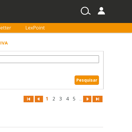
etter
LexPoint
TIVA
1
2
3
4
5
...