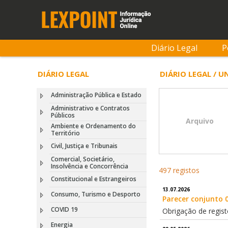
Diário Legal
P
DIÁRIO LEGAL
DIÁRIO LEGAL / 
Administração Pública e Estado
Administrativo e Contratos
Públicos
Arquivo
Ambiente e Ordenamento do
Território
Civil, Justiça e Tribunais
Comercial, Societário,
Insolvência e Concorrência
497 registos
Constitucional e Estrangeiros
13.07.2026
Consumo, Turismo e Desporto
Parecer conjunto 
COVID 19
Obrigação de regis
Energia