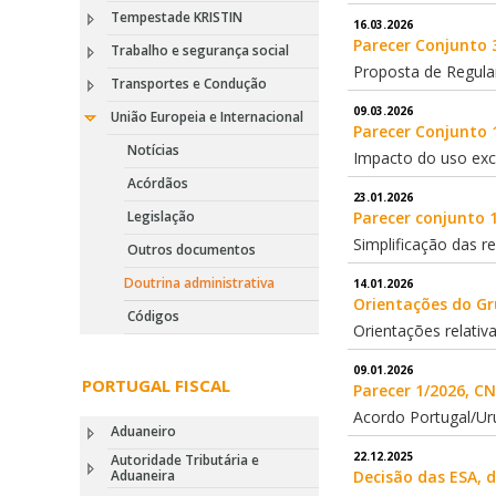
Tempestade KRISTIN
16.03.2026
Parecer Conjunto 
Trabalho e segurança social
Proposta de Regula
Transportes e Condução
09.03.2026
União Europeia e Internacional
Parecer Conjunto 
Notícias
Impacto do uso exce
Acórdãos
23.01.2026
Legislação
Parecer conjunto 1
Simplificação das re
Outros documentos
Doutrina administrativa
14.01.2026
Orientações do Gru
Códigos
Orientações relativ
09.01.2026
PORTUGAL FISCAL
Parecer 1/2026, CN
Acordo Portugal/Uru
Aduaneiro
22.12.2025
Autoridade Tributária e
Aduaneira
Decisão das ESA, 