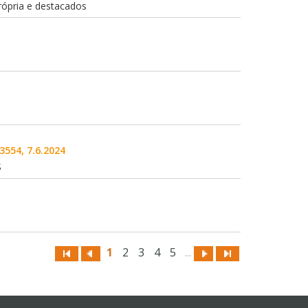
rópria e destacados
3554, 7.6.2024
S
1
2
3
4
5
...