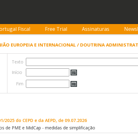
ortugal Fiscal
Free Trial
Assinaturas
Newsl
UNIÃO EUROPEIA E INTERNACIONAL / DOUTRINA ADMINISTRA
Texto
Início
Fim
01/2025 do CEPD e da AEPD, de 09.07.2026
tos de PME e MidCap - medidas de simplificação