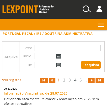
T
PORTUGAL FISCAL / IRS / DOUTRINA ADMINISTRATIVA
Texto
Início
Arquivo
Fim
1
2
3
4
5
990 registos
...
29.07.2026
Informação Vinculativa, de 28.07.2026
Deficiência fiscalmente Relevante - reavaliação em 2025 sem
efeitos retroativos