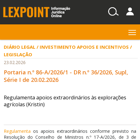
T
DIÁRIO LEGAL / INVESTIMENTO APOIOS E INCENTIVOS /
LEGISLAÇÃO
23.02.2026
Portaria n.º 86-A/2026/1 - DR n.º 36/2026, Supl,
Série I de 20.02.2026
Regulamenta apoios extraordinários às explorações
agrícolas (Kristin)
Regulamenta
os apoios extraordinários conforme previsto na
Resolução do Conselho de Ministros n.º 17-A/2026, de 3 de