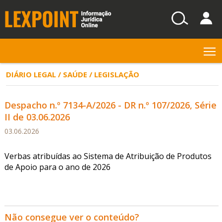
T
DIÁRIO LEGAL / SAÚDE / LEGISLAÇÃO
Despacho n.º 7134-A/2026 - DR n.º 107/2026, Série
II de 03.06.2026
03.06.2026
Verbas atribuídas ao Sistema de Atribuição de Produtos
de Apoio para o ano de 2026
Não consegue ver o conteúdo?