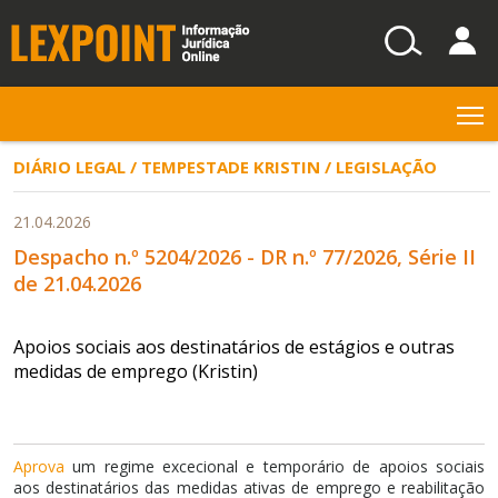
T
DIÁRIO LEGAL / TEMPESTADE KRISTIN / LEGISLAÇÃO
21.04.2026
Despacho n.º 5204/2026 - DR n.º 77/2026, Série II
de 21.04.2026
Apoios sociais aos destinatários de estágios e outras
medidas de emprego (Kristin)
Aprova
um regime excecional e temporário de apoios sociais
aos destinatários das medidas ativas de emprego e reabilitação