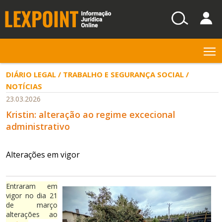
T
DIÁRIO LEGAL / TRABALHO E SEGURANÇA SOCIAL /
NOTÍCIAS
23.03.2026
Kristin: alteração ao regime excecional
administrativo
Alterações em vigor
Entraram em
vigor no dia 21
de março
alterações ao