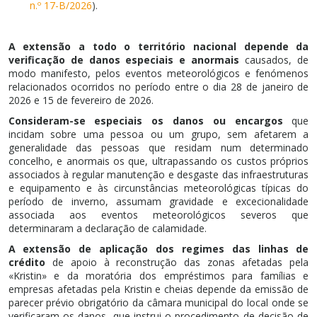
n.º 17-B/2026
).
A extensão a todo o território nacional depende da
verificação de danos especiais e anormais
causados, de
modo manifesto, pelos eventos meteorológicos e fenómenos
relacionados ocorridos no período entre o dia 28 de janeiro de
2026 e 15 de fevereiro de 2026.
Consideram-se especiais os danos ou encargos
que
incidam sobre uma pessoa ou um grupo, sem afetarem a
generalidade das pessoas que residam num determinado
concelho, e anormais os que, ultrapassando os custos próprios
associados à regular manutenção e desgaste das infraestruturas
e equipamento e às circunstâncias meteorológicas típicas do
período de inverno, assumam gravidade e excecionalidade
associada aos eventos meteorológicos severos que
determinaram a declaração de calamidade.
A extensão de aplicação dos regimes das linhas de
crédito
de apoio à reconstrução das zonas afetadas pela
«Kristin» e da moratória dos empréstimos para famílias e
empresas afetadas pela Kristin e cheias depende da emissão de
parecer prévio obrigatório da câmara municipal do local onde se
verificaram os danos, que instrui o procedimento de decisão de